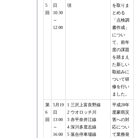
5
日
項
を取りま
回
10:30
とめる
～
「点検調
12:00
書作成」
につい
て、前年
度の課題
を踏まえ
た新しい
取組みに
ついて研
修を行い
ました。
第
5月19
1 三沢上富良野線
平成28年
6
日
2 ウオロッチ川
度豪雨災
回
13:00
3 赤平奈井江線
害への対
～
4 深川多度志線
応につい
16:00
5 落合停車場線
て業務発