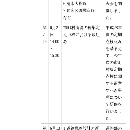
6 清水大樹線
表会を開
7 知床公園羅臼線
催しまし
など
た。
第
6月2
市町村所管の橋梁定
平成28年
7
日
期点検における取組
度の定期
回
14:00
み
点検状況
～
を踏まえ
15:30
て、今年
度の市町
村版定期
点検に関
する留意
すべき事
項につい
て研修を
行いまし
た。
第
6月13
1 道路概略設計と新
道路部の