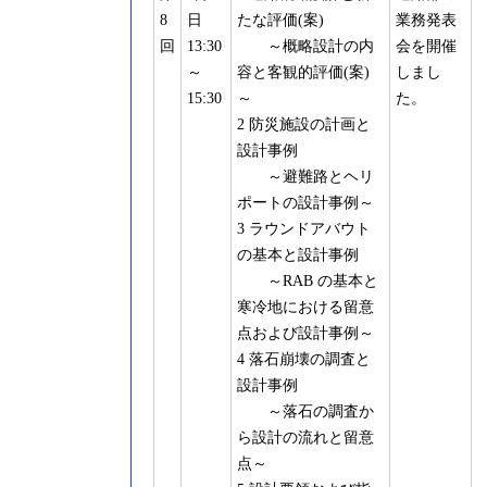
8
日
たな評価(案)
業務発表
回
13:30
～概略設計の内
会を開催
～
容と客観的評価(案)
しまし
15:30
～
た。
2 防災施設の計画と
設計事例
～避難路とヘリ
ポートの設計事例～
3 ラウンドアバウト
の基本と設計事例
～RAB の基本と
寒冷地における留意
点および設計事例～
4 落石崩壊の調査と
設計事例
～落石の調査か
ら設計の流れと留意
点～