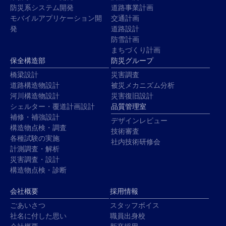
防災系システム開発
道路事業計画
モバイルアプリケーション開
交通計画
発
道路設計
防雪計画
まちづくり計画
保全構造部
防災グループ
橋梁設計
災害調査
道路構造物設計
被災メカニズム分析
河川構造物設計
災害復旧設計
シェルター・覆道計画設計
品質管理室
補修・補強設計
デザインレビュー
構造物点検・調査
技術審査
各種試験の実施
社内技術研修会
計測調査・解析
災害調査・設計
構造物点検・診断
会社概要
採用情報
ごあいさつ
スタッフボイス
社名に付した思い
職員出身校