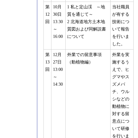
第
10月
1 私と定山渓 ～地
当社職員
12
30日
質を通じて～
が有する
回
13:30
2 北海道地方土木地
技術につ
～
質図および同解説書
いて報告
16:00
について
を行いま
した。
第
12月
外業での留意事項
外業を実
13
27日
（動植物編）
施するう
回
13:00
えで、ヒ
～
グマやス
14:30
ズメバ
チ、ウル
シなどの
動植物に
対する留
意点につ
いて研修
を行いま