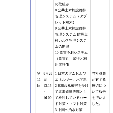
の取組み
8 公共土木施設維持
管理システム（タブ
レット端末）
9 公共土木施設維持
管理システム 防災点
検カルテ管理システ
ムの開発
10 吹雪予測システム
（吹雪丸）試行と利
用者評価
第
8月28
1 日本のダムおよび
当社職員
11
日
エネルギー、水問題
が有する
回
13:15
2 H28台風被害を受け
技術につ
～
て北海道建設部とし
いて報告
16:00
て検討しているハー
を行いま
ド対策・ソフト対策
した。
3 中国の治水対策