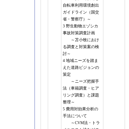
自転車利用環境創出
ガイドライン（国交
省・警察庁）～
3 野生動物エゾシカ
事故対策調査計画
～苫小牧におけ
る調査と対策案の検
討～
4 地域ニーズを踏ま
えた道路ビジョンの
策定
～ニーズ把握手
法（車籍調査・ヒア
リング調査）と課題
整理～
5 費用対効果分析の
手法について
～CVM法・トラ