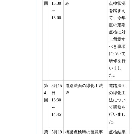
回
13:30
み
点検状況
～
を踏まえ
15:00
て、今年
度の定期
点検に対
し留意す
べき事項
について
研修を行
いまし
た。
第
5月15
道路法面の緑化工法
道路法面
4
日
※
の緑化工
回
13:30
法につい
～
て研修を
14:45
行いまし
た。
第
5月19
橋梁点検時の留意事
点検結果