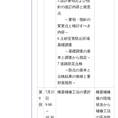
5 設計要領および指
針の改訂内容と留意
点
～要領・指針の
変更点と検討すべき
内容～
6 土砂災害防止区域
基礎調査
～基礎調査の基
本と調査から指定～
7 道路防災点検
～防点の基本と
点検結果の推移と要
対策箇所～
第
7月25
橋梁補修工法の選択
橋梁補修
9
日
後の現地
回
9:00
状況から
～
補修工法
10:30
の妥当性