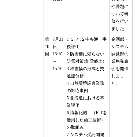
や課題に
ついて研
修を行い
ました。
第
7月31
1 ３.４.２中央通 事
企画部・
10
日
後評価
システム
回
13:10
2 防雪柵に頼らない
開発部の
～
防雪対策(防雪盛土）
業務発表
15:10
3 堆雪幅の形成と交
会を開催
通流分析
しまし
4 自然環境調査業務
た。
の対応事例
5 北海道における事
業評価
6 情報化施工（ICTを
活用した施工技術）
の取組み
7 システム受託開発