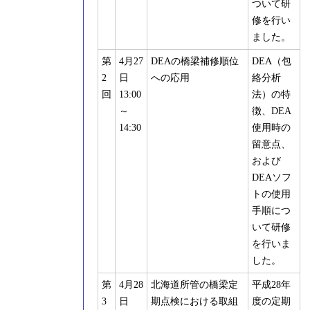
ついて研
修を行い
ました。
第
4月27
DEAの橋梁補修順位
DEA（包
2
日
への応用
絡分析
回
13:00
法）の特
～
徴、DEA
14:30
使用時の
留意点、
および
DEAソフ
トの使用
手順につ
いて研修
を行いま
した。
第
4月28
北海道所管の橋梁定
平成28年
3
日
期点検における取組
度の定期