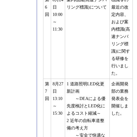
6
日
リング標識)について
最近の改
回
10:00
定内容、
～
および案
11:30
内標識(高
速ナンバ
リング標
識)に関す
る研修を
行いまし
た。
第
8月27
1 道路照明LED化更
企画開発
7
日
新計画
部の業務
回
13:10
～DEAによる優
発表会を
～
先度検討とLED化に
開催しま
15:30
よるコスト縮減～
した。
2 近年の自転車道整
備の考え方
～安全で快適な