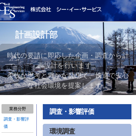
計画設計部
時代の要請に即応した企画・調査から計
画設計を行います。
柔軟な思考と豊かな発想で、快適で安心
な社会環境を提案します。
業務分野
調査・影響評価
調査・影響評
価
環境調査