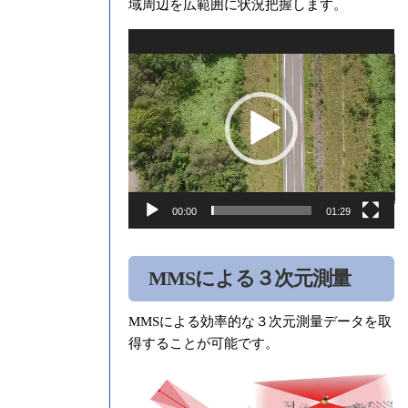
域周辺を広範囲に状況把握します。
動
画
プ
レ
ー
ヤ
ー
00:00
01:29
MMSによる３次元測量
MMSによる効率的な３次元測量データを取
得することが可能です。