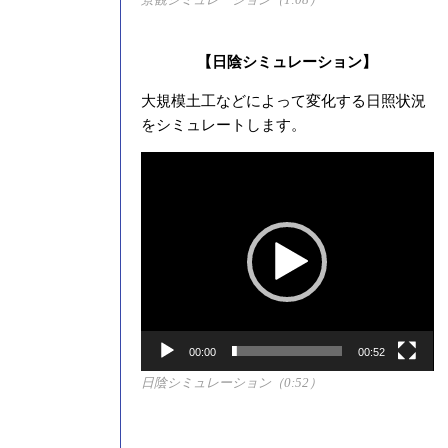
【日陰シミュレーション】
大規模土工などによって変化する日照状況
をシミュレートします。
動
画
プ
レ
ー
ヤ
ー
00:00
00:52
日陰シミュレーション（0:52）