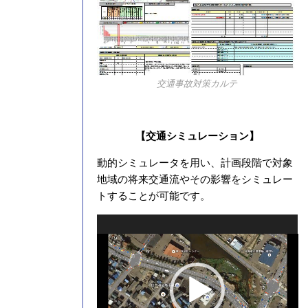
交通事故対策カルテ
【交通シミュレーション】
動的シミュレータを用い、計画段階で対象
地域の将来交通流やその影響をシミュレー
トすることが可能です。
動
画
プ
レ
ー
ヤ