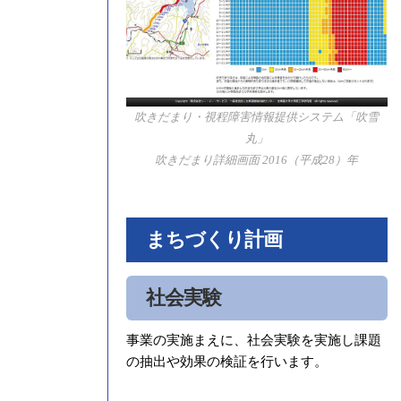
吹きだまり・視程障害情報提供システム「吹雪
丸」
吹きだまり詳細画面 2016（平成28）年
まちづくり計画
社会実験
事業の実施まえに、社会実験を実施し課題
の抽出や効果の検証を行います。