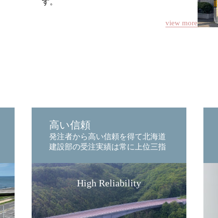
す。
view more
高い信頼
発注者から高い信頼を得て北海道
建設部の受注実績は常に上位三指
High Reliability