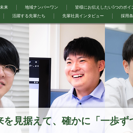
て未来
地域ナンバーワン
皆様にお伝えしたい5つのポイ
活躍する先輩たち
先輩社員インタビュー
採用
来を見据えて、確かに「一歩ず