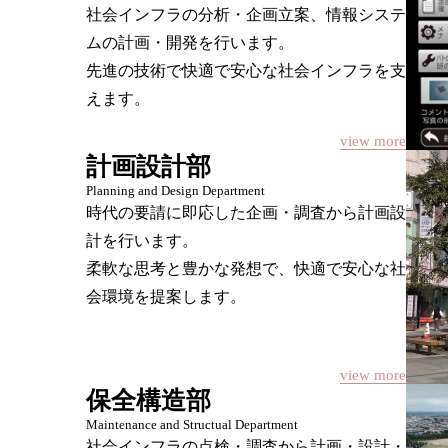
社会インフラの分析・企画立案、情報システ
ムの計画・開発を行います。
先進の技術で快適で安心な社会インフラを支
えます。
view more
計画設計部
Planning and Design Department
時代の要請に即応した企画・調査から計画設
計を行います。
柔軟な思考と豊かな発想で、快適で安心な社
会環境を提案します。
view more
保全構造部
Maintenance and Structual Department
社会インフラの点検・調査から計画・設計・