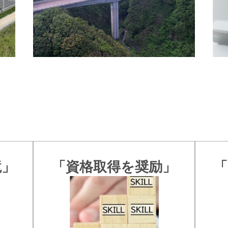
境」
「資格取得を奨励」
「