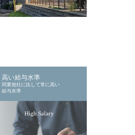
高い給与水準
同業他社に比して常に高い
給与水準
High Salary