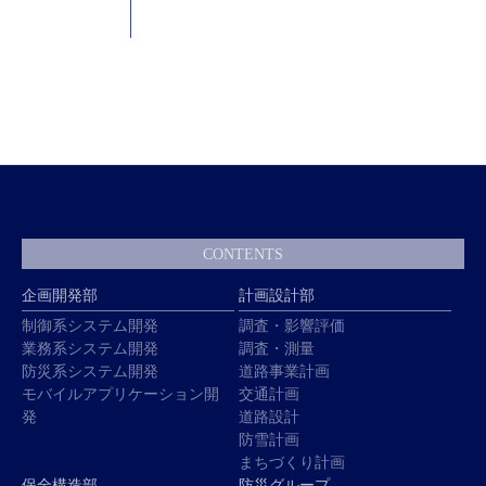
CONTENTS
企画開発部
計画設計部
制御系システム開発
調査・影響評価
業務系システム開発
調査・測量
防災系システム開発
道路事業計画
モバイルアプリケーション開
交通計画
発
道路設計
防雪計画
まちづくり計画
保全構造部
防災グループ