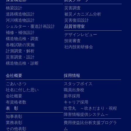
橋梁設計
災害調査
道路構造物設計
被災メカニズム分析
河川構造物設計
災害復旧設計
シェルター・覆道計画設計
品質管理室
補修・補強設計
デザインレビュー
構造物点検・調査
技術審査
各種試験の実施
社内技術研修会
計測調査・解析
災害調査・設計
構造物点検・診断
会社概要
採用情報
ごあいさつ
スタッフボイス
社名に付した思い
職員出身校
会社概要
新卒採用
有資格者数
キャリア採用
表 彰
吹雪丸 ～吹きだまり・視程
障害情報提供システム～
知事表彰
業務表彰
費用便益比分析支援プログラ
その他表彰
ム