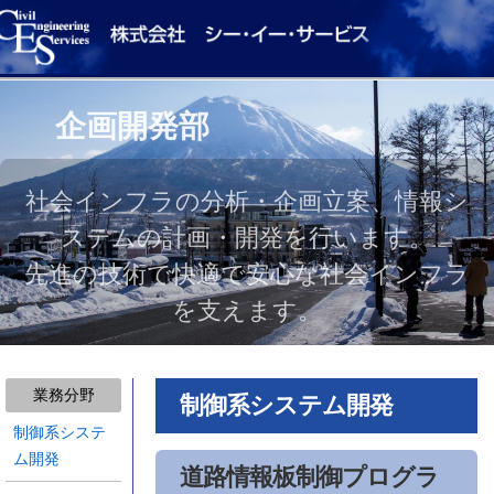
企画開発部
社会インフラの分析・企画立案、情報シ
ステムの計画・開発を行います。
先進の技術で快適で安心な社会インフラ
を支えます。
業務分野
制御系システム開発
制御系システ
ム開発
道路情報板制御プログラ