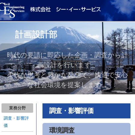
計画設計部
時代の要請に即応した企画・調査から計
画設計を行います。
柔軟な思考と豊かな発想で、快適で安心
な社会環境を提案します。
業務分野
調査・影響評価
調査・影響評
価
環境調査