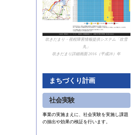
吹きだまり・視程障害情報提供システム「吹雪
丸」
吹きだまり詳細画面 2016（平成28）年
まちづくり計画
社会実験
事業の実施まえに、社会実験を実施し課題
の抽出や効果の検証を行います。