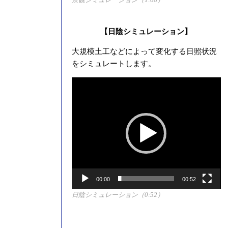
【日陰シミュレーション】
大規模土工などによって変化する日照状況
をシミュレートします。
動
画
プ
レ
ー
ヤ
ー
00:00
00:52
日陰シミュレーション（0:52）