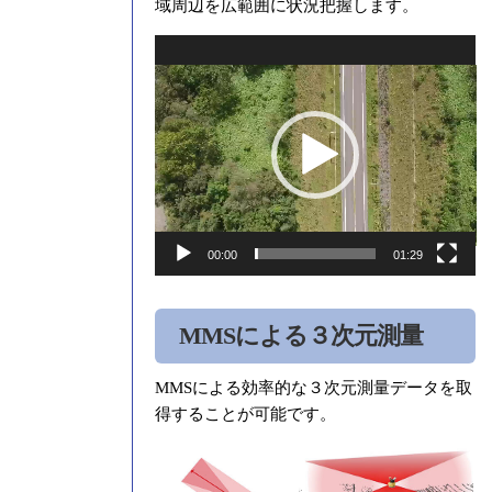
域周辺を広範囲に状況把握します。
動
画
プ
レ
ー
ヤ
ー
00:00
01:29
MMSによる３次元測量
MMSによる効率的な３次元測量データを取
得することが可能です。