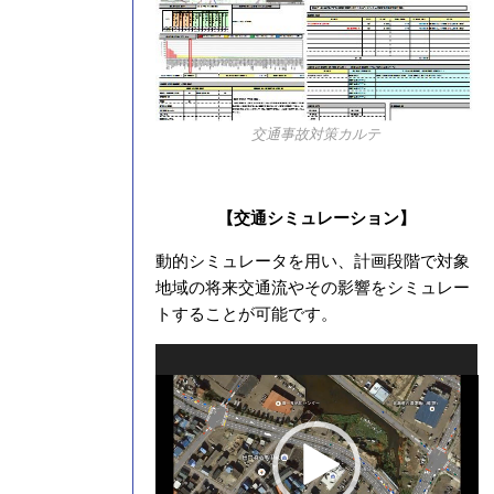
交通事故対策カルテ
【交通シミュレーション】
動的シミュレータを用い、計画段階で対象
地域の将来交通流やその影響をシミュレー
トすることが可能です。
動
画
プ
レ
ー
ヤ