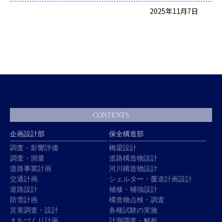
2025年11月7日
CONTENTS
企画設計部
保全構造部
調査・影響評価
橋梁設計
調査・測量
道路構造物設計
道路事業計画
河川構造物設計
交通計画
シェルター・覆道計画設計
道路設計
補修・補強設計
防雪計画
構造物点検・調査
災害調査・設計
各種試験の実施
まちづくり計画
計測調査・解析