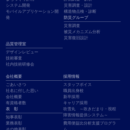
システム開発
災害調査・設計
モバイルアプリケーション開
構造物点検・診断
発
防災グループ
災害調査
被災メカニズム分析
災害復旧設計
品質管理室
デザインレビュー
技術審査
社内技術研修会
会社概要
採用情報
ごあいさつ
スタッフボイス
社名に付した思い
職員出身校
会社概要
新卒採用
有資格者数
キャリア採用
表 彰
吹雪丸 ～吹きだまり・視程
障害情報提供システム～
知事表彰
業務表彰
費用便益比分析支援プログラ
その他表彰
ム